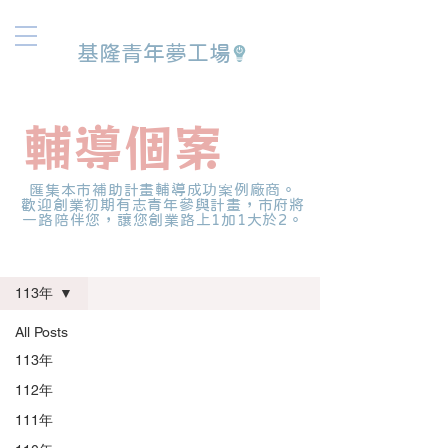
基隆青年夢工場
​輔導個案
匯集本市補助計畫輔導成功案例廠商。
歡迎創業初期有志青年參與計畫，市府將
一路陪伴您，讓您創業路上1加1大於2。
輔導個案
113年
All Posts
113年
112年
111年