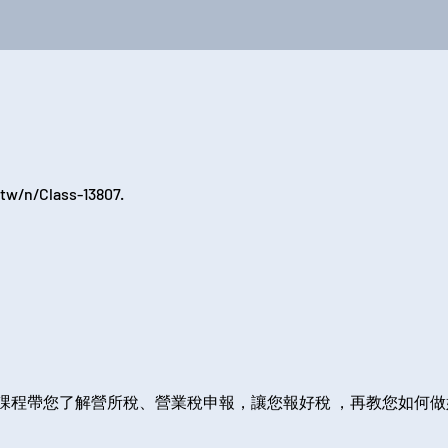
tw/n/Class-13807.
課程帶您了解營所稅、營業稅申報，讓您報好稅 ，再教您如何