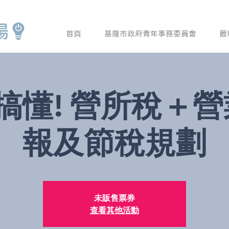
場
首頁
基隆市政府青年事務委員會
最
搞懂! 營所稅＋
報及節稅規劃
未販售票券
查看其他活動