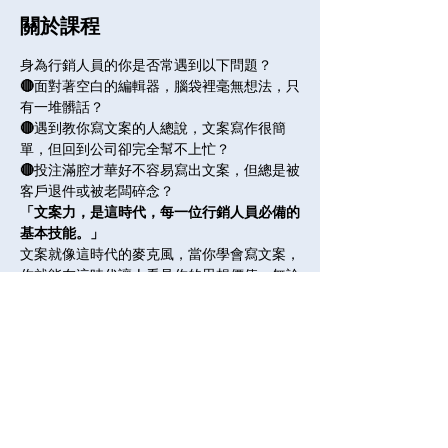
關於課程
身為行銷人員的你是否常遇到以下問題？
🔴
面對著空白的編輯器，腦袋裡毫無想法，只
有一堆髒話？
🔴
遇到教你寫文案的人總說，文案寫作很簡
單，但回到公司卻完全幫不上忙？
🔴
投注滿腔才華好不容易寫出文案，但總是被
客戶退件或被老闆碎念？
「文案力，是這時代，每一位行銷人員必備的
基本技能。」
文案就像這時代的麥克風，當你學會寫文案，
你就能在這時代讓人看見你的思想價值。無論
你是賣產品、還是增加品牌知名度，甚至只是
在臉書發表個人意見，你都會需要用到文案的
技術。
全部展開
分享課程