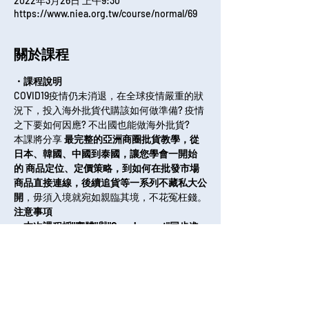
2022年3月26日 上午9:30
https://www.niea.org.tw/course/normal/69
關於課程
・課程說明
COVID19疫情仍未消退，在全球疫情嚴重的狀
況下，投入海外批貨代購該如何做準備? 疫情
之下要如何因應? 不出國也能做海外批貨?
本課將分享 
最完整的亞洲商圈批貨教學，從
日本、韓國、中國到泰國，讓您學會一開始
的 商品定位、定價策略，到如何在批發市場
商品直接連線，後續追貨等一系列不藏私大公
開
，毋須入境就宛如親臨其境，不花冤枉錢。
注意事項
▲本次課程採"實體"與"Google meet"同步進
行，請學員自行選擇要以哪種方式上課 ( 台北
班 、線上班 )
▲線上上課的學員，請先安裝Google meet並
確保網路順暢
全部展開