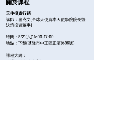
關於課程
天使投資行銷
講師：盧克文(全球天使資本天使學院院長暨
決策投資董事)
時間：8/21(六)14:00-17:00
地點：下麵(基隆市中正區正濱路96號)
課程大綱：
l創業天使投資方案説明
天使投資人/機構投資評估
分享課程