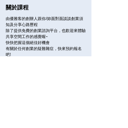
關於課程
由優雅客的創辦人跟你/妳面對面談談創業須
知及分享心路歷程
除了提供免費的創業諮詢平台，也歡迎來體驗
共享空間工作的感覺喔~
快快把握這個絕佳好機會
有關於任何創業的疑難雜症，快來預約報名
吧!
【業師】
謝勝傑 Jason
全部展開
分享課程