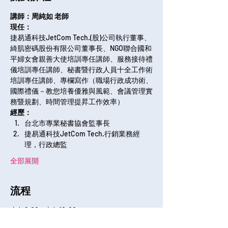
講師：周純如 老師
現任：
捷易通科技JetCom Tech.(股)公司執行董事、
綺肌密碼股份有限公司董事長、NGO聯合國和
平婦女會親善大使培訓專任講師、服務接待禮
儀培訓專任講師、秘書暨行政人員十全工作術
培訓專任講師、專欄寫作（職場行政成功術、
國際禮儀－教您培養優雅與風範、會議管理實
務暨規劃、時間管理提昇工作效率）
經歷：
台北市專業秘書協會監事長
捷易通科技JetCom Tech.行銷業務經
理，行政總監
全部展開
流程
上午9:00 - 上午10:00
1 小時