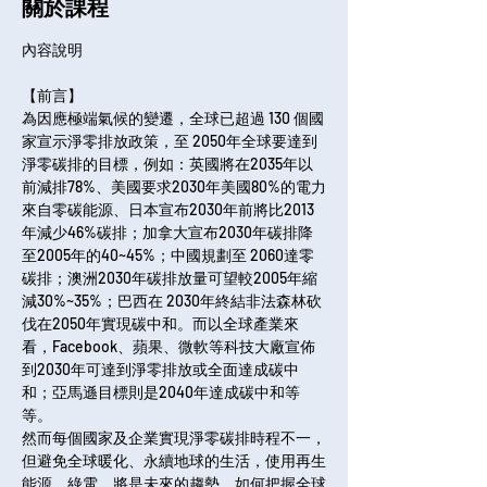
關於課程
【前言】

為因應極端氣候的變遷，全球已超過 130 個國
家宣示淨零排放政策，至 2050年全球要達到
淨零碳排的目標，例如：英國將在2035年以
前減排78%、美國要求2030年美國80%的電力
來自零碳能源、日本宣布2030年前將比2013
年減少46%碳排；加拿大宣布2030年碳排降
至2005年的40~45%；中國規劃至 2060達零
碳排；澳洲2030年碳排放量可望較2005年縮
減30%~35%；巴西在 2030年終結非法森林砍
伐在2050年實現碳中和。而以全球產業來
看，Facebook、蘋果、微軟等科技大廠宣佈
到2030年可達到淨零排放或全面達成碳中
和；亞馬遜目標則是2040年達成碳中和等
等。
然而每個國家及企業實現淨零碳排時程不一，
但避免全球暖化、永續地球的生活，使用再生
能源、綠電，將是未來的趨勢。如何把握全球