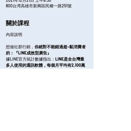
2021年12月21日 上午9:30
800台湾高雄市新興區民權一路251號
關於課程
想做社群行銷，
你絕對不能錯過超~黏消費者
的：『LINE成效型廣告』
據LINE官方統計數據指出：
LINE是全台灣最
多人使用的通訊軟體，每個月平均有2,100萬
個活躍用戶！
其中，LINE TODAY的月活躍用
戶約有1,800萬人，
相對於95%的觸及率！
分享課程