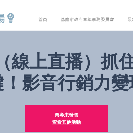
場
首頁
基隆市政府青年事務委員會
最
]（線上直播）抓
鍵！影音行銷力變
票券未發售
查看其他活動