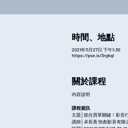
時間、地點
2021年11月27日 下午1:30
https://pse.is/3rgkql
關於課程
課程資訊
主題│抓住買單關鍵！影音行
講師│卓長熹 快創影音有限公