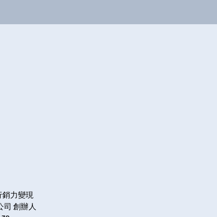
銷力變現

司 創辦人
