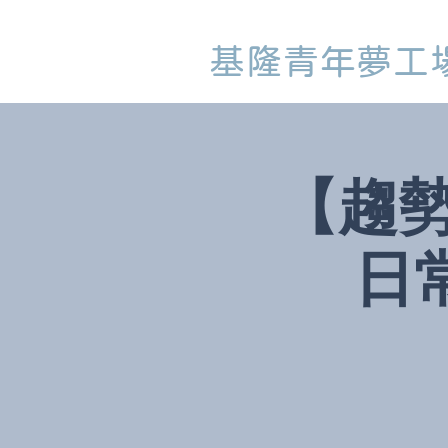
基隆青年夢工
【趨勢
日