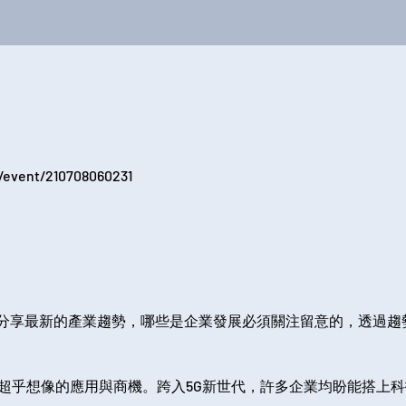
/event/210708060231
分享最新的產業趨勢，哪些是企業發展必須關注留意的，透過趨
來超乎想像的應用與商機。跨入5G新世代，許多企業均盼能搭上