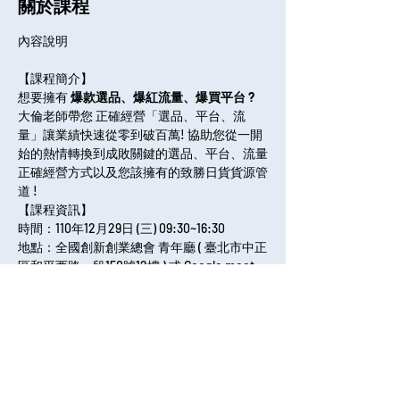
關於課程
【課程簡介】
想要擁有 
爆款選品、爆紅流量、爆買平台 ? 
大倫老師帶您 正確經營「選品、平台、流
量」讓業績快速從零到破百萬! 協助您從一開
始的熱情轉換到成敗關鍵的選品、平台、流量
正確經營方式以及您該擁有的致勝日貨貨源管
道 !
【課程資訊】
時間：110年12月29日 (三) 09:30~16:30
地點：全國創新創業總會 青年廳 ( 臺北市中正
區和平西路一段150號12樓 ) 或 Google meet 
舉辦
全部展開