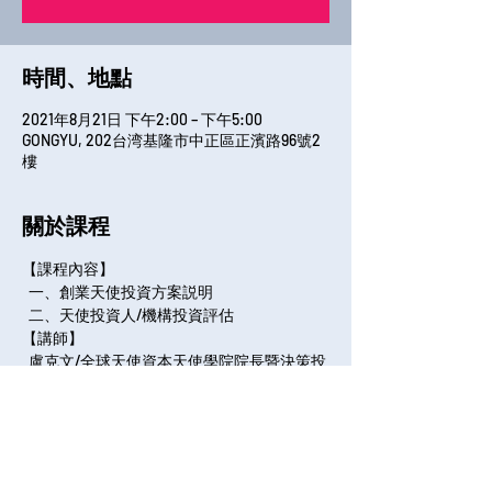
時間、地點
2021年8月21日 下午2:00 – 下午5:00
GONGYU, 202台湾基隆市中正區正濱路96號2
樓
關於課程
【課程內容】
  一、創業天使投資方案説明
  二、天使投資人/機構投資評估
【講師】
  盧克文/全球天使資本天使學院院長暨決策投
資董事
【學經歷】
全部展開