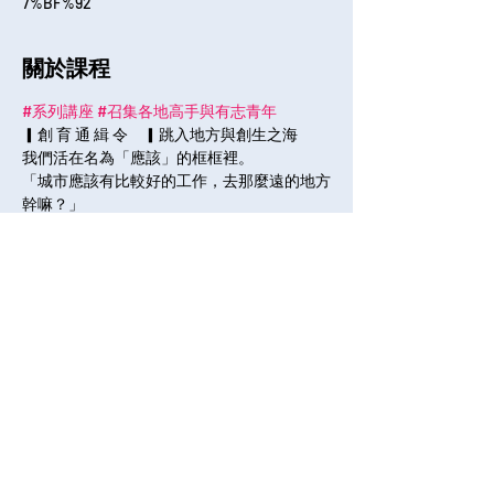
7%BF%92
關於課程
#系列講座
#召集各地高手與有志青年
▎創 育 通 緝 令　▎跳入地方與創生之海
我們活在名為「應該」的框框裡。
「城市應該有比較好的工作，去那麼遠的地方
幹嘛？」
「設計就應該長這個樣子啊」
「到了這個年紀應該顧好家庭，不要太理想」
全部展開
分享課程