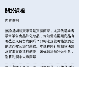
關於課程
無論是網路賣家還是實體商家，尤其代購業者
最常販售食品和化妝品，你知道這兩類商品有
哪些法規要留意的嗎？忽略法規就可能誤觸法
網進而被公部門罰鍰。本課程將針對相關法規
及實際案例進行解說，讓你知法順利做生意，
別將利潤拿去繳罰鍰！
﹏﹏﹏﹏﹏﹏﹏﹏﹏﹏﹏﹏﹏﹏﹏﹏﹏﹏﹏﹏
線上直播｜合法上路：銷售食品、化妝品你該
知道的事
：https://lihi1.cc/hGBec
< 2/8 前享早鳥最低8折優惠 >
全部展開
分享課程