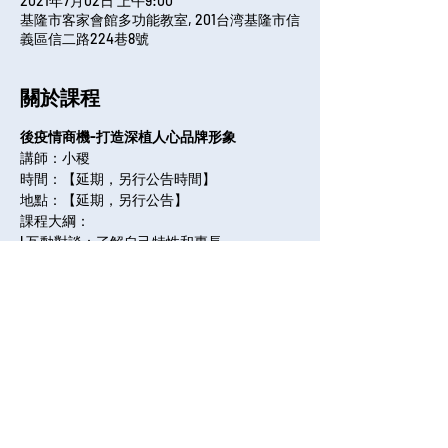
2021年7月02日 上午9:00
基隆市客家會館多功能教室, 201台湾基隆市信
義區信二路224巷8號
關於課程
後疫情商機-打造深植人心品牌形象
講師：小稷
時間：【延期，另行公告時間】
地點：【延期，另行公告】
課程大綱：
l 互動對談：了解自己特性和專長
全部展開
分享課程