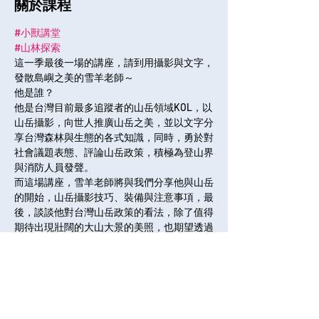
關於課程
#小獸講堂
#山林探索
這一季最後一場的講座，請到用攝影與文字，
發散島嶼之美的雪羊老師～
他是誰？
他是台灣目前最多追蹤者的山岳領域KOL，以
山岳攝影，向世人推廣山岳之美，並以文字分
享台灣森林與生態的各式知識，同時，勇於對
社會議題表態、評論山岳政策，積極為登山界
與消防人員發聲。
而這場講座，雪羊老師將與我們分享他與山岳
的開始，山岳攝影技巧、裝備與注意事項，最
後，談談他對台灣山岳政策的看法，除了值得
期待出現壯闊的大山大景的美照，也期望透過
老師的分享，讓我們更了解台灣山岳的現實與
困境！
全部展開