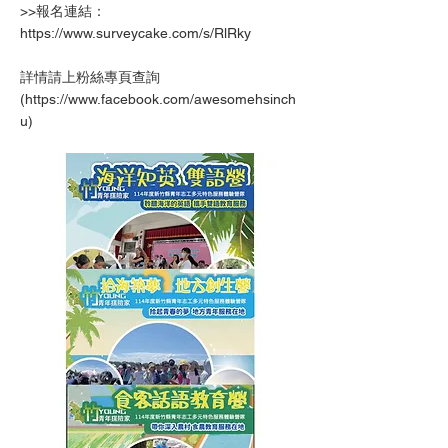
>>報名連結：
https://www.surveycake.com/s/RlRky
詳情請上粉絲專頁查詢
(
https://www.facebook.com/awesomehsinch
u)