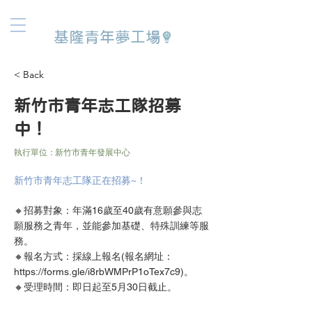
基隆青年夢工場
< Back
新竹市青年志工隊招募
中！
執行單位：
新竹市青年發展中心
新竹市青年志工隊正在招募~！
🔸招募對象：年滿16歲至40歲有意願參與志
願服務之青年，並能參加基礎、特殊訓練等服
務。
🔸報名方式：採線上報名(報名網址：
https://forms.gle/i8rbWMPrP1oTex7c9)
。
🔸受理時間：即日起至5月30日截止。