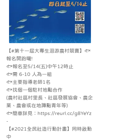
【#第十一屆大專生洄游農村競賽】🐟
報名開跑囉!
🐟報名至5/14(五)中午12時止
🐟需 6-10 人為一組
🐟主要指導老師1名
🐟找個一個駐村地點合作
(農村社區村里長、社區發展協會、農企
業、農會或在地蹲點青年等)
🐟簡章詳見：
https://reurl.cc/g8YeYz
-
【#2021全民社造行動計畫】同時啟動
中