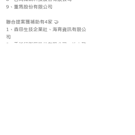
9、重雋股份有限公司
聯合提案獲補助有4家 🤝
1、森田生技企業社、海育資訊有限公
司
2、委託行街區股份有限公司、地衣整
合行銷有限公司
大家都是經過 #專家學者 #層層關卡 嚴
格徵選才能脫穎而出，未來市府會陪伴
業者一起成長，期待今年的13家獲補助
企業能夠優異展出，並能帶領優良成果
廠商前往2025lnnoVEX，開啟通往國際
的大門。