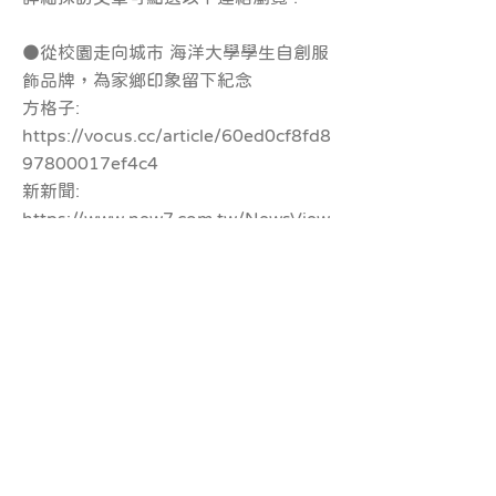
●從校園走向城市 海洋大學學生自創服
飾品牌，為家鄉印象留下紀念
方格子:
https://vocus.cc/article/60ed0cf8fd8
97800017ef4c4
新新聞:
https://www.new7.com.tw/NewsView
.aspx?
t=08&i=TXT202107151838125K7
風傳媒官
網:
https://www.storm.mg/stylish/381
5302
風傳媒臉
書:
https://www.facebook.com/storm
media/posts/1982983875216646
Matters:
https://reurl.cc/LbDlGL