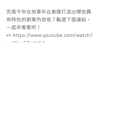
究竟今年在地青年在基隆打造出哪些具
有特色的創業內容呢？點選下面連結，
一起來看看吧！
👀
https://www.youtube.com/watch?
v=lCLwSZwthF4
💯感謝青創補助計畫團隊-好央甲工作室
影像團隊的用心制作！！
💯想更多了解這些特色創業請至基隆青
年夢工場查詢
https://www.keelungyouth.com/blog
/categories/110%E5%B9%B4
返回