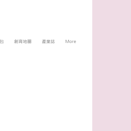
包
創育地圖
產業誌
More