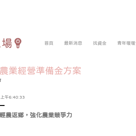
工場
首頁
最新消息
找資金
青年暖暖
農業經營準備金方案
會
上午6:40:33
輕農返鄉，強化農業競爭力