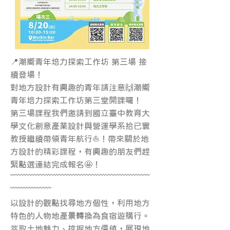
📍潮嚮青年培力探索工作坊 第三場 接
續登場！
對地方設計有興趣的青年請注意🙌潮嚮
青年培力探索工作坊第三堂開課囉！
第三場課程我們邀請到國立臺中教育大
學文化創意產業設計與營運學系拾已寰
教授繼續帶領青年航行⛵！帶來關於地
方設計的精彩課程，有興趣的朋友們趕
緊點選連結完成報名🤩！
﹋﹋﹋﹋﹋﹋﹋﹋﹋﹋﹋﹋﹋﹋﹋﹋﹋
﹋﹋﹋﹋﹋
以設計的觀點找尋地方個性，利用地方
特色的人物地產景轉換為食宿遊購行。
萃取土地魅力、挖掘地方價值，展現地