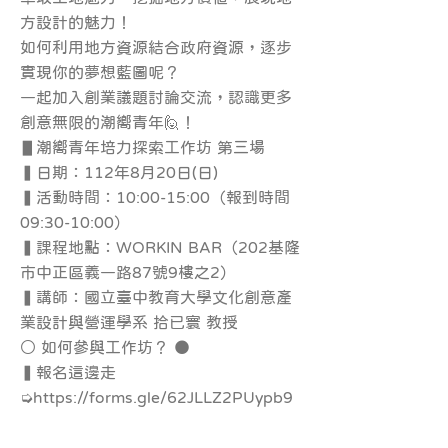
方設計的魅力！
如何利用地方資源結合政府資源，逐步
實現你的夢想藍圖呢？
一起加入創業議題討論交流，認識更多
創意無限的潮嚮青年🙋！
▋潮嚮青年培力探索工作坊 第三場
▍日期：112年8月20日(日)
▍活動時間：10:00-15:00（報到時間
09:30-10:00）
▍課程地點：WORKIN BAR（202基隆
市中正區義一路87號9樓之2）
▍講師：國立臺中教育大學文化創意產
業設計與營運學系 拾已寰 教授
○ 如何參與工作坊？ ●
▍報名這邊走
➭
https://forms.gle/62JLLZ2PUypb9
ase9
____________________________