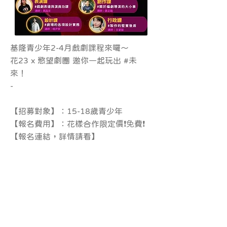
基隆青少年2-4月戲劇課程來囉～
花23 x 慾望劇團 邀你一起玩出 #未
來！
-
【招募對象】：15-18歲青少年
【報名費用】：花樣合作限定價❗️免費❗️
【報名連結，詳情請看】
https://forms.gle/bWPz5d7pD6go5
PwG7
【報名期間】：即日起至2/5 (日)
24:00。