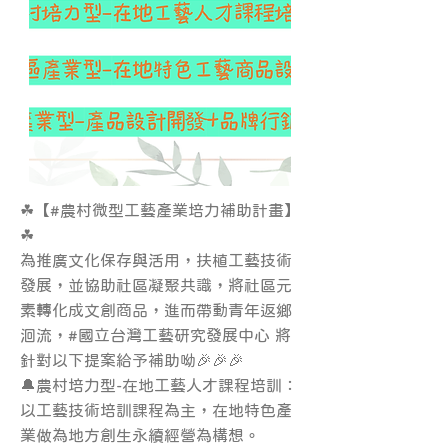
☘【#農村微型工藝產業培力補助計畫】
☘
為推廣文化保存與活用，扶植工藝技術
發展，並協助社區凝聚共識，將社區元
素轉化成文創商品，進而帶動青年返鄉
洄流，#國立台灣工藝研究發展中心 將
針對以下提案給予補助呦🎉🎉🎉
🔔農村培力型­-在地工藝人才課程培訓：
以工藝技術培訓課程為主，在地特色產
業做為地方創生永續經營為構想。