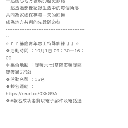
一起關心地方發展的歷史脈絡
一起透過影像紀錄生活中的每個角落
共同為家鄉保存每一天的回憶
成為地方共創的先鋒隊👍👍
----------------------------------------------
--
⭐『『 基隆青年志工特殊訓練 』』⭐
🍀活動時間 ：10月1日 09：30—16：
00
🍀集合地點 ：暖暖六七(基隆市暖暖區
暖暖街67號)
🍀活動名額 ：15名
🍀報名連結 ：
https://reurl.cc/0XkG9A
🍀#報名成功者將以電子郵件及電話通
知
⭐『『 講師資訊 』』⭐