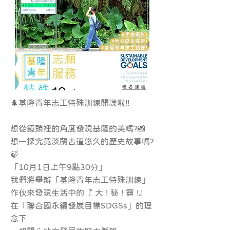
🌲基隆青年志工特殊訓練開課啦!!
想從鏡頭裡的角度發現基隆的美嗎?📸
想一探究竟淡蘭古道悠久的歷史故事嗎?
🍃
「10月1日上午9點30分」
我們將舉辦「基隆青年志工特殊訓練」
作伙來發現生活中的『 大 ! 秘 ! 寶 !』
在「聯合國永續發展目標SDGSs」的理
念下