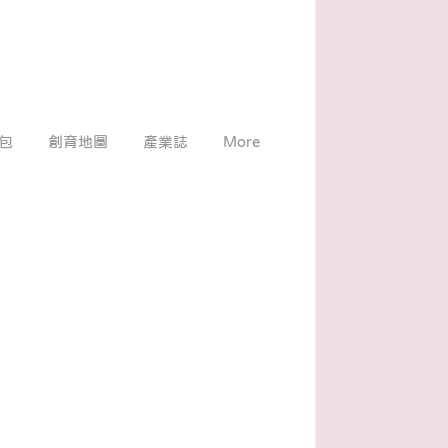
包
創育地圖
產業誌
More