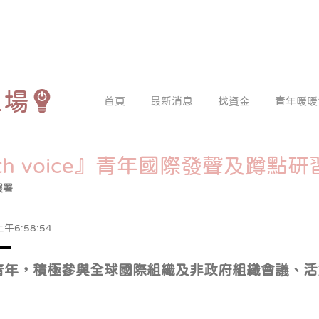
工場
首頁
最新消息
找資金
青年暖暖
outh voice』青年國際發聲及蹲點
展署
午6:58:54
之青年，積極參與全球國際組織及非政府組織會議、