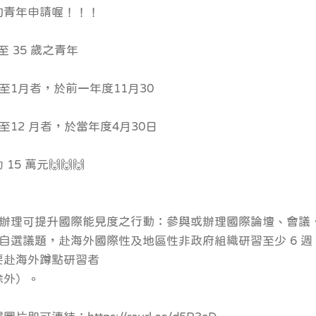
的青年申請喔！！！
 35 歲之青年
至1月者，於前一年度11月30
12 月者，於當年度4月30日
5 萬元🙌🙌🙌
臺辦理可提升國際能見度之行動：參與或辦理國際論壇、會議
自選議題，赴海外國際性及地區性非政府組織研習至少 6 週
要赴海外蹲點研習者
除外）。