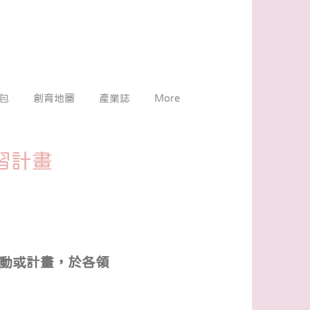
包
創育地圖
產業誌
More
研習計畫
活動或計畫，於各領