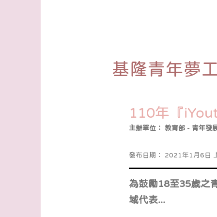
基隆青年夢
110年『iY
主辦單位：
教育部 - 青年發
發布日期：
2021年1月6日 上
為鼓勵18至35歲
域代表...