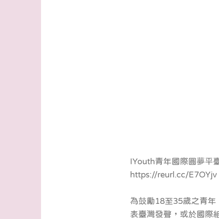
IYouth青年國際圓夢平臺
https://reurl.cc/E7OYjv
為鼓勵18至35歲之青
表臺灣發聲，或於國際