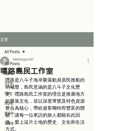
文章
All Posts
keelungyouth
All Posts
嘿路島民工作室
113年
嘿路是八斗子海岸聚落動員居民推船的
112年
吶喊聲，島民意涵的是八斗子文化歷
111年
史。嘿路島民工作室的理念是推廣地方
的聚落文化，並以深度導覽及特色資源
110年
整合為核心，帶給遊客獨特而豐富的體
109年
驗，讓每一位來訪的旅人都能在此回
遊，愛上這片土地的歷史、文化和生活
108年
方式。