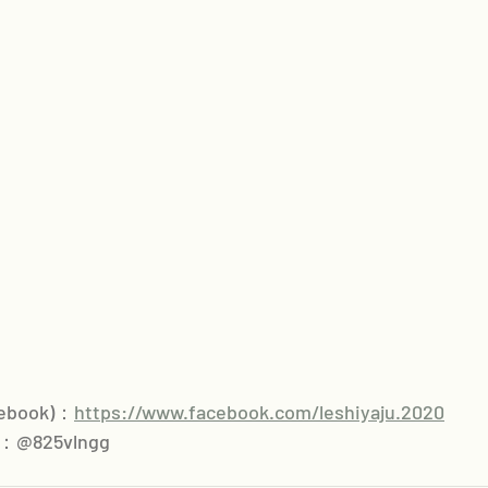
book)：
https://www.facebook.com/leshiyaju.2020
@825vlngg