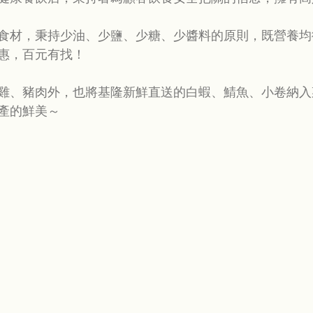
食材，秉持少油、少鹽、少糖、少醬料的原則，既營養均
惠，百元有找！
雞、豬肉外，也將基隆新鮮直送的白蝦、鯖魚、小卷納入
產的鮮美～