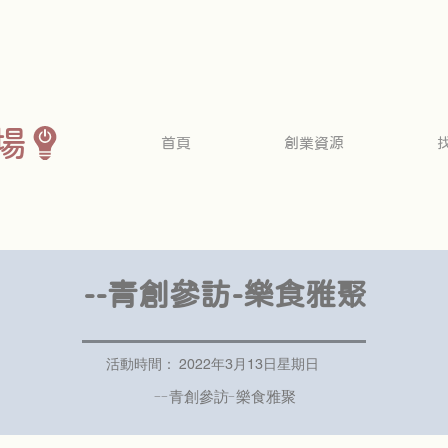
場
首頁
創業資源
--青創參訪-樂食雅聚
活動時間：
2022年3月13日星期日
--青創參訪-樂食雅聚